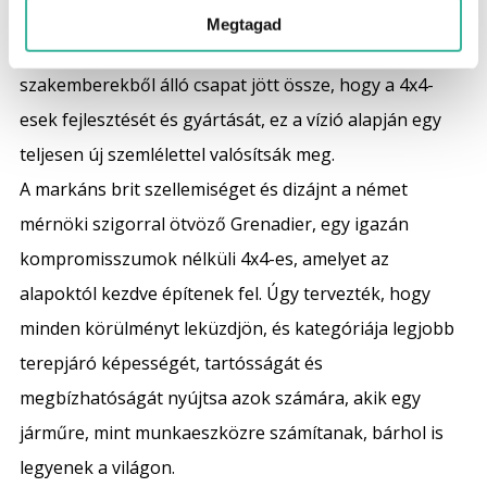
megbízhatóságot egyaránt teljesítik. Megalakult az
Megtagad
INEOS Automotive Limited, egy vezető autóipari
szakemberekből álló csapat jött össze, hogy a 4x4-
esek fejlesztését és gyártását, ez a vízió alapján egy
teljesen új szemlélettel valósítsák meg.
A markáns brit szellemiséget és dizájnt a német
mérnöki szigorral ötvöző Grenadier, egy igazán
kompromisszumok nélküli 4x4-es, amelyet az
alapoktól kezdve építenek fel. Úgy tervezték, hogy
minden körülményt leküzdjön, és kategóriája legjobb
terepjáró képességét, tartósságát és
megbízhatóságát nyújtsa azok számára, akik egy
járműre, mint munkaeszközre számítanak, bárhol is
legyenek a világon.