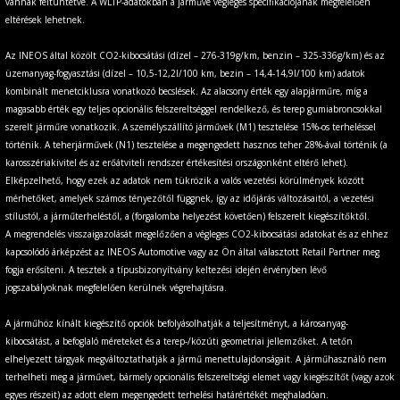
vannak feltüntetve. A WLTP-adatokban a járműve végleges specifikációjának megfelelően
eltérések lehetnek.
Az INEOS által közölt CO2-kibocsátási (dízel – 276-319g/km, benzin – 325-336g/km) és az
üzemanyag-fogyasztási (dízel – 10,5-12,2l/100 km, bezin – 14,4-14,9l/100 km) adatok
kombinált menetciklusra vonatkozó becslések. Az alacsony érték egy alapjárműre, míg a
magasabb érték egy teljes opcionális felszereltséggel rendelkező, és terep gumiabroncsokkal
szerelt járműre vonatkozik. A személyszállító járművek (M1) tesztelése 15%-os terheléssel
történik. A teherjárművek (N1) tesztelése a megengedett hasznos teher 28%-ával történik (a
karosszériakivitel és az erőátviteli rendszer értékesítési országonként eltérő lehet).
Elképzelhető, hogy ezek az adatok nem tükrözik a valós vezetési körülmények között
mérhetőket, amelyek számos tényezőtől függnek, így az időjárás változásaitól, a vezetési
stílustól, a járműterheléstől, a (forgalomba helyezést követően) felszerelt kiegészítőktől.
A megrendelés visszaigazolását megelőzően a végleges CO2-kibocsátási adatokat és az ehhez
kapcsolódó árképzést az INEOS Automotive vagy az Ön által választott Retail Partner meg
fogja erősíteni. A tesztek a típusbizonyítvány keltezési idején érvényben lévő
jogszabályoknak megfelelően kerülnek végrehajtásra.
A járműhöz kínált kiegészítő opciók befolyásolhatják a teljesítményt, a károsanyag-
kibocsátást, a befoglaló méreteket és a terep-/közúti geometriai jellemzőket. A tetőn
elhelyezett tárgyak megváltoztathatják a jármű menettulajdonságait. A járműhasználó nem
terhelheti meg a járművet, bármely opcionális felszereltségi elemet vagy kiegészítőt (vagy azok
egyes részeit) az adott elem megengedett terhelési határértékét meghaladóan.