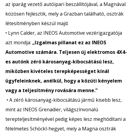
az iparág vezető autóipari beszállítójával, a Magnával
közösen fejlesztik, mely a Grazban található, osztrák
létesítményben készül majd.
• Lynn Calder, az INEOS Automotive vezérigazgatója
azt mondja:
„Izgalmas pillanat ez az INEOS
Automotive számára. Teljesen új elektromos 4X4-
es autónk zéró károsanyag-kibocsátású lesz,
miközben kivételes terepképességet kínál
ügyfeleinknek, anélkül, hogy a közúti kényelem
vagy a teljesítmény rovására menne.”
• A zéró károsanyag-kibocsátású jármű kisebb lesz,
mint az INEOS Grenadier, világszínvonalú
terepteljesítményével pedig képes lesz meghódítani a
félelmetes Schöckl-hegyet, mely a Magna osztrák