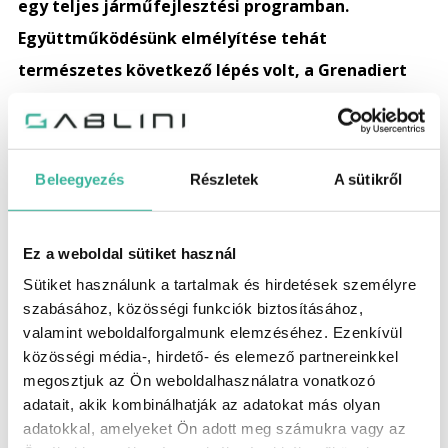
egy teljes járműfejlesztési programban.
Együttműködésünk elmélyítése tehát
természetes következő lépés volt, a Grenadiert
ugródeszkaként használva, mint globális
autóipari márka tudjunk tovább növekedni, ezzel
a harmadik modellsorozattal,” – teszi hozzá Lynn
Beleegyezés
Részletek
A sütikről
Calder, az INEOS Automotive vezérigazgatója.
A Magna a világ egyik legnagyobb autóipari
Ez a weboldal sütiket használ
beszállítója és független szerződéses gyártója.
Sütiket használunk a tartalmak és hirdetések személyre
Számos különböző modellt gyárt különböző
szabásához, közösségi funkciók biztosításához,
autógyártók számára, beleértve a hagyományos
valamint weboldalforgalmunk elemzéséhez. Ezenkívül
belsőégésű-, hibrid- és elektromos járműveket, a teljes
közösségi média-, hirdető- és elemező partnereinkkel
megosztjuk az Ön weboldalhasználatra vonatkozó
jármű-összeszerelő üzemében, Grazban.
adatait, akik kombinálhatják az adatokat más olyan
adatokkal, amelyeket Ön adott meg számukra vagy az
Ha szeretne több információt megtudni a Grenadier