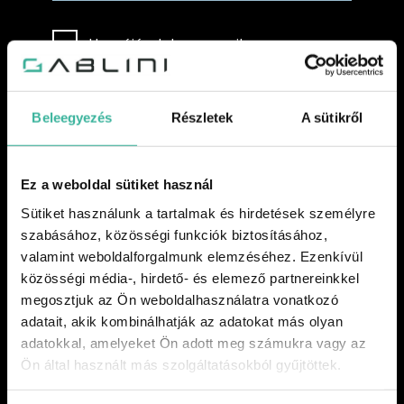
Hozzájárulok az e-mailes
kommunikációhoz. További
információért tekintse meg
Beleegyezés
Részletek
A sütikről
adatvédelmi szabályzatunkat
, amely
ismerteti, hogyan használjuk és
Ez a weboldal sütiket használ
tároljuk az Ön adatait.
Sütiket használunk a tartalmak és hirdetések személyre
szabásához, közösségi funkciók biztosításához,
valamint weboldalforgalmunk elemzéséhez. Ezenkívül
ADATOK ELKÜLDÉSE
közösségi média-, hirdető- és elemező partnereinkkel
Kötelező mezők
megosztjuk az Ön weboldalhasználatra vonatkozó
adatait, akik kombinálhatják az adatokat más olyan
adatokkal, amelyeket Ön adott meg számukra vagy az
Ön által használt más szolgáltatásokból gyűjtöttek.