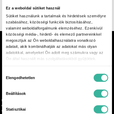
Ez a weboldal sütiket használ
CSATLAKOZZON A GABLINI CSAPATÁHOZ
Sütiket használunk a tartalmak és hirdetések személyre
szabásához, közösségi funkciók biztosításához,
valamint weboldalforgalmunk elemzéséhez. Ezenkívül
közösségi média-, hirdető- és elemező partnereinkkel
megosztjuk az Ön weboldalhasználatra vonatkozó
Jogi tudnivalók
adatait, akik kombinálhatják az adatokat más olyan
adatokkal, amelyeket Ön adott meg számukra vagy az
Ön által használt más szolgáltatásokból gyűjtöttek.
Hozzájárulás
Elengedhetetlen
kiválasztása
© 2021 INEOS Automotive. Minden jog fenntartva.
Beállítások
Minden típust a World Harmonised Light Vehicle Test Procedure (WLTP) szerint vizsgáltak be,
ezért minden L/100km és CO2-kibocsátási információ teljes mértékben megfelel a WLTP által
Statisztikai
meghatározott adatoknak. Az adatok a WLTP tesztelési mérőszámok alapján, tartományként